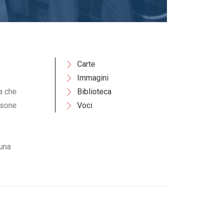
Carte
Immagini
a che
Biblioteca
rsone
Voci
 una