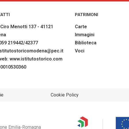
ATTI
PATRIMONI
 Ciro Menotti 137 - 41121
Carte
ena
Immagini
 059 219442/42377
Biblioteca
istitutostoricomodena@pec.it
Voci
 web:
www.istitutostorico.com
80010530360
ie
Cookie Policy
gione Emilia-Romagna