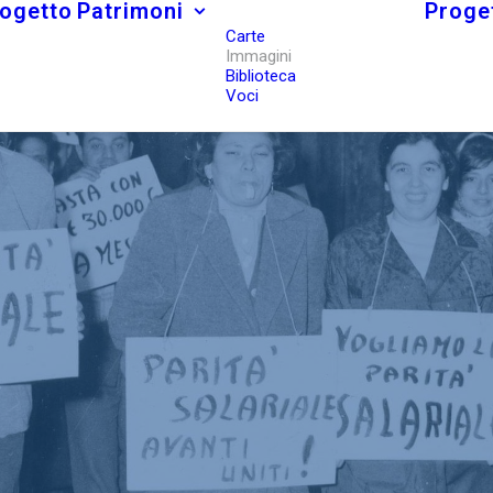
rogetto
Patrimoni
Proget
Carte
Immagini
Biblioteca
Voci